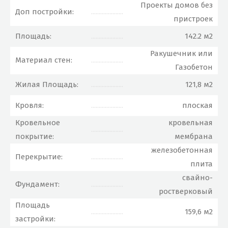
Проекты домов без
Доп постройки:
.....................
пристроек
Площадь:
.....................
142.2 м2
Ракушечник или
Материал стен:
.....................
Газобетон
Жилая Площадь:
.....................
121,8 м2
Кровля:
.....................
плоская
Кровельное
кровельная
.....................
покрытие:
мембрана
железобетонная
Перекрытие:
.....................
плита
свайно-
Фундамент:
.....................
ростверковый
Площадь
.....................
159,6 м2
застройки: