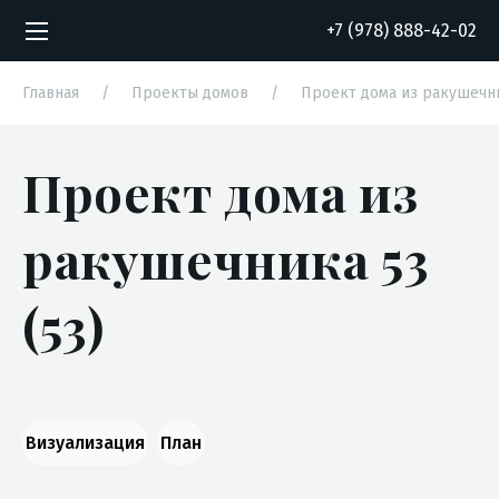
+7 (978) 888-42-02
Главная
/
Проекты домов
/
Проект дома из ракушечн
Проект дома из
Согласие на обработку персональных
Согласие на обработку персональных
данных
данных
ракушечника 53
(53)
Визуализация
План