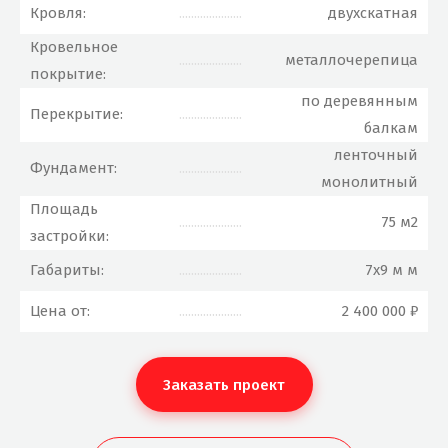
Кровля:
.....................
двухскатная
Кровельное
.....................
металлочерепица
покрытие:
по деревянным
Перекрытие:
.....................
балкам
ленточный
Фундамент:
.....................
монолитный
Площадь
.....................
75 м2
застройки:
Габариты:
.....................
7x9 м м
Цена от:
.....................
2 400 000 ₽
Заказать проект