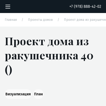
+7 (978) 888-42-02
Главная
/
Проекты домов
/
Проект дома из ракушечн
Проект дома из
Согласие на обработку персональных
Согласие на обработку персональных
данных
данных
ракушечника 40
()
Визуализация
План