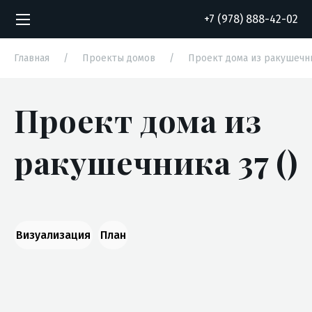
+7 (978) 888-42-02
Главная
/
Проекты домов
/
Проект дома из ракушечн
Проект дома из
Согласие на обработку персональных
Согласие на обработку персональных
данных
данных
ракушечника 37 ()
Визуализация
План