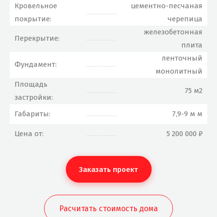
Кровельное
цементно-песчаная
.....................
покрытие:
черепица
железобетонная
Перекрытие:
.....................
плита
ленточный
Фундамент:
.....................
монолитный
Площадь
.....................
75 м2
застройки:
Габариты:
.....................
7,9-9 м м
Цена от:
.....................
5 200 000 ₽
Заказать проект
Расчитать стоимость дома