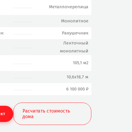
.....................
Металлочерепица
.....................
Монолитное
н:
.....................
Ракушечник
Ленточный
.....................
монолитный
.....................
105,1 м2
.....................
10,6х18,7 м
.....................
6 100 000 ₽
Расчитать стоимость
ект
дома