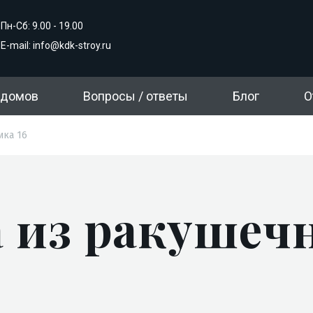
Пн-Сб: 9.00 - 19.00
E-mail:
info@kdk-stroy.ru
 домов
Вопросы / ответы
Блог
О
Согласие на обработку персональных данных
Согласие на обработку персональных данных
ика 16
 из ракушечни