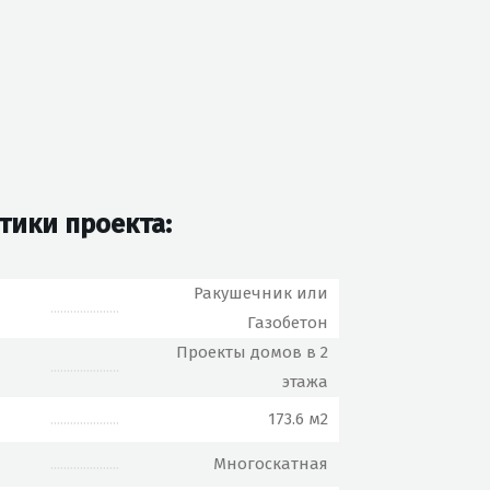
тики проекта:
Ракушечник или
.....................
Газобетон
Проекты домов в 2
.....................
этажа
.....................
173.6 м2
.....................
Многоскатная