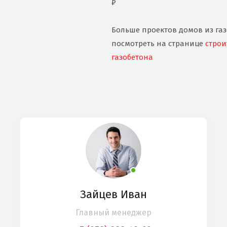
₽
Больше проектов домов из га
посмотреть на странице
строи
газобетона
Зайцев Иван
Главный менеджер