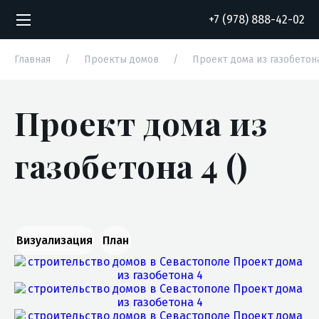
+7 (978) 888-42-02
Главная
/
Проекты домов
/
Проект дома из газобетон
Проект дома из
Согласие на обработку персональных
Согласие на обработку персональных
данных
данных
газобетона 4 ()
Визуализация
План