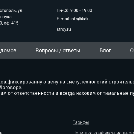
стополь, ул.
Пн-Сб: 9.00 - 19.00
енчука
E-mail:
info@kdk-
0, оф. 415
stroy.ru
 домов
Вопросы / ответы
Блог
О
Согласие на обработку персональных данных
Согласие на обработку персональных данных
ов,фиксированную цену на смету,технологий строитель
Договоре.
им от ответственности и всегда находим оптимальные п
Тарифы
в
Политика конфиденциальнос